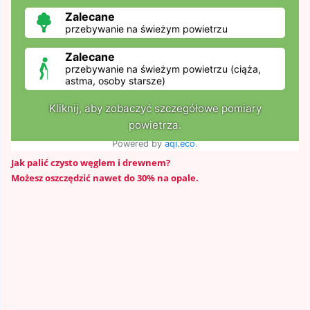
Jak palić czysto węglem i drewnem?
Możesz oszczędzić nawet do 30% na opale.