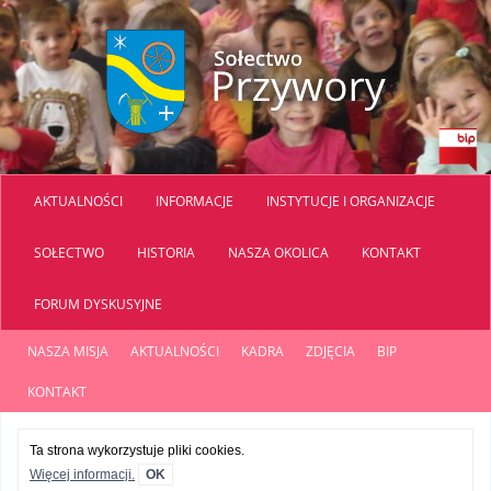
AKTUALNOŚCI
INFORMACJE
INSTYTUCJE I ORGANIZACJE
SOŁECTWO
HISTORIA
NASZA OKOLICA
KONTAKT
FORUM DYSKUSYJNE
NASZA MISJA
AKTUALNOŚCI
KADRA
ZDJĘCIA
BIP
KONTAKT
Ta strona wykorzystuje pliki cookies.
Więcej informacji.
OK