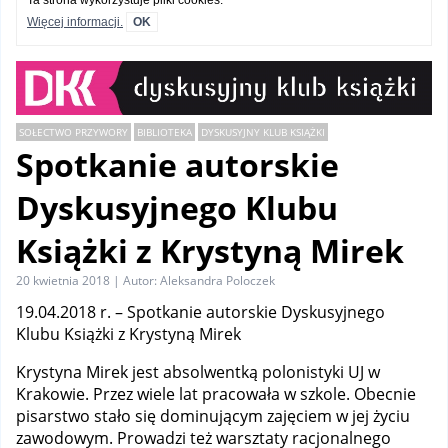
Ta strona wykorzystuje pliki cookies.
Więcej informacji.
OK
SOŁECTWO PRZYWORY
BIBLIOTEKA
DYSKUSYJNY KLUB KSIĄŻKI
Spotkanie autorskie
Dyskusyjnego Klubu
Książki z Krystyną Mirek
20 kwietnia 2018 | Autor: Aleksandra Poloczek
19.04.2018 r. – Spotkanie autorskie Dyskusyjnego
Klubu Książki z Krystyną Mirek
Krystyna Mirek jest absolwentką polonistyki UJ w
Krakowie. Przez wiele lat pracowała w szkole. Obecnie
pisarstwo stało się dominującym zajęciem w jej życiu
zawodowym. Prowadzi też warsztaty racjonalnego