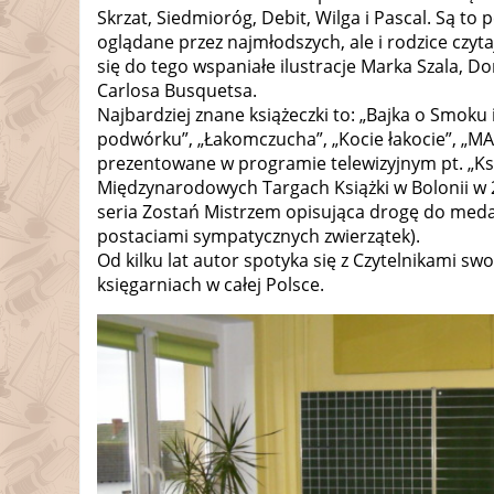
Skrzat, Siedmioróg, Debit, Wilga i Pascal. Są to
oglądane przez najmłodszych, ale i rodzice czyt
się do tego wspaniałe ilustracje Marka Szala, Do
Carlosa Busquetsa.
Najbardziej znane książeczki to: „Bajka o Smoku
podwórku”, „Łakomczucha”, „Kocie łakocie”, „MA
prezentowane w programie telewizyjnym pt. „Ksią
Międzynarodowych Targach Książki w Bolonii w 
seria Zostań Mistrzem opisująca drogę do meda
postaciami sympatycznych zwierzątek).
Od kilku lat autor spotyka się z Czytelnikami swo
księgarniach w całej Polsce.