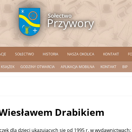
ACJE
SOŁECTWO
HISTORIA
NASZA OKOLICA
KONTAKT
F
 KSIĄŻEK
GODZINY OTWARCIA
APLIKACJA MOBILNA
KONTAKT
BIP
z Wiesławem Drabikiem
ek dla dzieci ukazujących się od 1995 r. w wydawnictwach: