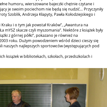
 pełne humoru, wierszowane bajeczki chętnie czytane i
ający je swoim pociechom nie będą się nudzić… Przyczyniły
roty Szoblik, Andrzeja Kłapyty, Pawła Kołodziejskiego i
 i Kraku i o tym jak powstał Kraków”, „Awantura na
Ła mYSZ skacze czyli myszomania”. Niektóre z książek były
żki z górnej półki”, pokazano je również na
2003 roku. Dużym powodzeniem wśród dzieci cieszy się
li naszych najlepszych sportowców (występujących pod
ich książek w bibliotekach, szkołach, przedszkolach i