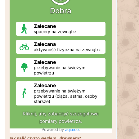
Jak palić czysto węglem i drewnem?