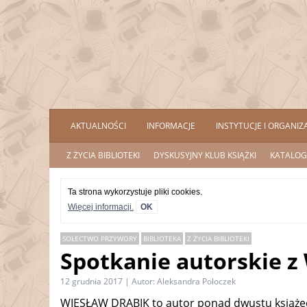
AKTUALNOŚCI
INFORMACJE
INSTYTUCJE I ORGANIZ
Z ŻYCIA BIBLIOTEKI
DYSKUSYJNY KLUB KSIĄŻKI
KATALOG
Ta strona wykorzystuje pliki cookies.
Więcej informacji.
OK
SOŁECTWO PRZYWORY
BIBLIOTEKA
Z ŻYCIA BIBLIOTEKI
Spotkanie autorskie 
12 grudnia 2017 | Autor: Aleksandra Poloczek
WIESŁAW DRABIK to autor ponad dwustu książecz