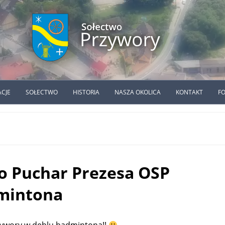
ACJE
SOŁECTWO
HISTORIA
NASZA OKOLICA
KONTAKT
F
o Puchar Prezesa OSP
mintona