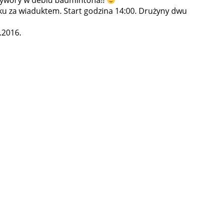
zywory w deblu badmintona!!
ku za wiaduktem. Start godzina 14:00. Drużyny dwu
.2016.