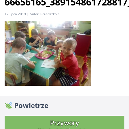
66656165_389154861728817
17 lipca 2019 | Autor: Przedszkole
Powietrze