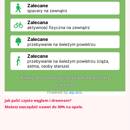
Jak palić czysto węglem i drewnem?
Możesz oszczędzić nawet do 30% na opale.