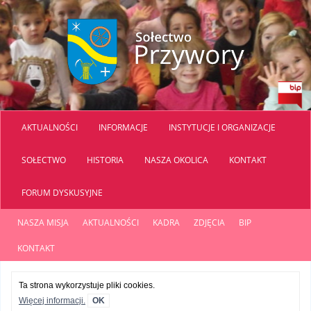
AKTUALNOŚCI
INFORMACJE
INSTYTUCJE I ORGANIZACJE
SOŁECTWO
HISTORIA
NASZA OKOLICA
KONTAKT
FORUM DYSKUSYJNE
NASZA MISJA
AKTUALNOŚCI
KADRA
ZDJĘCIA
BIP
KONTAKT
Ta strona wykorzystuje pliki cookies.
Więcej informacji.
OK