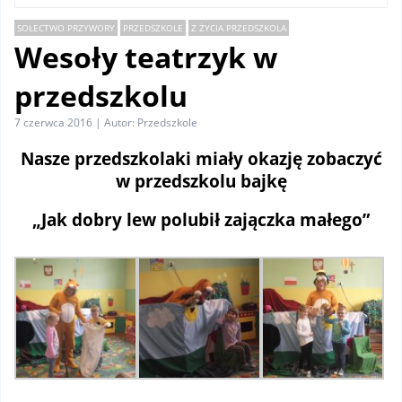
SOŁECTWO PRZYWORY
PRZEDSZKOLE
Z ŻYCIA PRZEDSZKOLA
Wesoły teatrzyk w
przedszkolu
7 czerwca 2016 | Autor: Przedszkole
Nasze przedszkolaki miały okazję zobaczyć
w przedszkolu bajkę
„Jak dobry lew polubił zajączka małego”