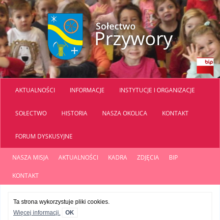
AKTUALNOŚCI
INFORMACJE
INSTYTUCJE I ORGANIZACJE
SOŁECTWO
HISTORIA
NASZA OKOLICA
KONTAKT
FORUM DYSKUSYJNE
NASZA MISJA
AKTUALNOŚCI
KADRA
ZDJĘCIA
BIP
KONTAKT
Ta strona wykorzystuje pliki cookies.
Więcej informacji.
OK