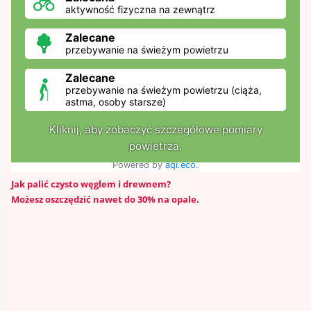
Jak palić czysto węglem i drewnem?
Możesz oszczędzić nawet do 30% na opale.