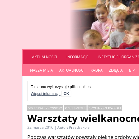
AKTUALNOŚCI
INFORMACJE
INSTYTUCJE I ORGANIZ
NASZA MISJA
AKTUALNOŚCI
KADRA
ZDJĘCIA
BIP
Ta strona wykorzystuje pliki cookies.
Więcej informacji.
OK
SOŁECTWO PRZYWORY
PRZEDSZKOLE
Z ŻYCIA PRZEDSZKOLA
Warsztaty wielkanocn
22 marca 2016 | Autor: Przedszkole
Podczas warsztatów powstały piękne ozdoby wi