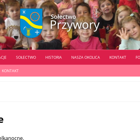
ACJE
SOŁECTWO
HISTORIA
NASZA OKOLICA
KONTAKT
F
KONTAKT
e
elkanocne.