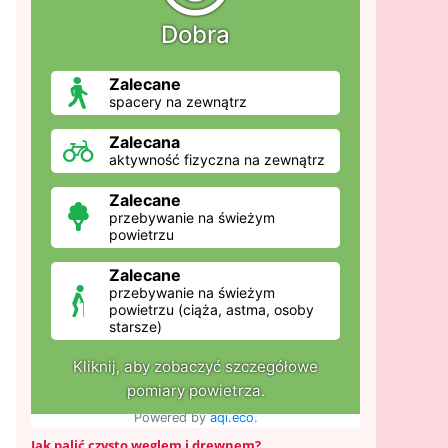
Jak palić czysto węglem i drewnem?